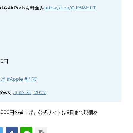
dやAirPodsも軒並み
https://t.co/QJf5l8HtrT
00円
上げ
#Apple
#円安
news)
June 30, 2022
2,000円の値上げ。公式サイトは8日まで現価格