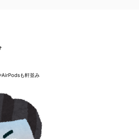
げ
AirPodsも軒並み